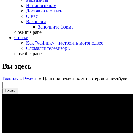
Реквизиты
Напишите нам
Доставка и оплата
О нас
Вакансии
Заполните форму
close this panel
Статьи
Как "чайнику" настроить мотоподвес
Сломался телевизор?...
close this panel
Вы здесь
Главная
»
Ремонт
» Цены на ремонт компьютеров и ноутбуков