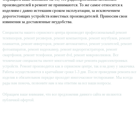
производителей в ремонт не принимаются. То же самое относится к
изделиям с давно истекшим сроком эксплуатации, за исключением
дорогостоящих устройств известных производителей. Приносим свои
извинения за доставленные неудобства.
Специалисты нашего сервисного центра производят профессиональный ремонт
телевизоров, ремонт ресиверов, ремонт компьютеров, ремонт ноутбуков, ремонт
планшетов, ремонт инверторов, ремонт автомагнитол, ремонт усилителей, ремонт
фотоаппаратов, ремонт видеокамер, ремонт видеорегистраторов, ремонт
смартфонов, ремонт телефонов, ремонт dvd, ремонт микроволновок. Все
технические специалисты имеют многолетний опыт ремонта радиоэлектронных
устройств. Ремонт производится как в сервисном центре, так и на дому у заказчика.
Работы осуществляются в кратчайшие сроки 1-3 дня. После проведения ремонта все
изделия в обязательном порядке проходят многочасовое тестирование. Мы всегда
рады вам помочь, позвоните нам и мы ответим на все ваши вопросы.
Обращаем ваше внимание, что все предложения данного сайта не являются
публичной офертой.