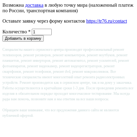
Возможна
доставка
в любую точку мира (наложенный платеж
по России, транспортная компания)
Оставьте заявку через форму контактов
https://tr76.ru/contact
Количество
*
Специалисты нашего сервисного центра производят профессиональный ремонт
телевизоров, ремонт ресиверов, ремонт компьютеров, ремонт ноутбуков, ремонт
планшетов, ремонт инверторов, ремонт автомагнитол, ремонт усилителей, ремонт
фотоаппаратов, ремонт видеокамер, ремонт видеорегистраторов, ремонт
смартфонов, ремонт телефонов, ремонт dvd, ремонт микроволновок. Все
технические специалисты имеют многолетний опыт ремонта радиоэлектронных
устройств. Ремонт производится как в сервисном центре, так и на дому у заказчика.
Работы осуществляются в кратчайшие сроки 1-3 дня. После проведения ремонта все
изделия в обязательном порядке проходят многочасовое тестирование. Мы всегда
рады вам помочь, позвоните нам и мы ответим на все ваши вопросы.
Обращаем ваше внимание, что все предложения данного сайта не являются
публичной офертой.