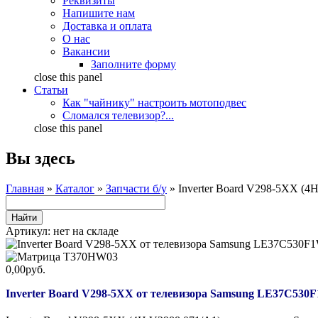
Реквизиты
Напишите нам
Доставка и оплата
О нас
Вакансии
Заполните форму
close this panel
Статьи
Как "чайнику" настроить мотоподвес
Сломался телевизор?...
close this panel
Вы здесь
Главная
»
Каталог
»
Запчасти б/у
» Inverter Board V298-5XX (
Артикул:
нет на складе
0,00руб.
Inverter Board V298-5XX от телевизора Samsung LE37C530