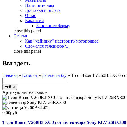
Реквизиты
Напишите нам
Доставка и оплата
О нас
Вакансии
Заполните форму
close this panel
Статьи
Как "чайнику" настроить мотоподвес
Сломался телевизор?...
close this panel
Вы здесь
Главная
»
Каталог
»
Запчасти б/у
» T-con Board V260B3-XC05 о
Артикул:
нет на складе
0,00руб.
T-con Board V260B3-XC05 от телевизора Sony KLV-26BX300