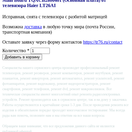
Main Board TQACB2800401 (Основная плата) от
телевизора Haier LT26AI
Исправная, снята с телевизора с разбитой матрицей
Возможна
доставка
в любую точку мира (почта России,
транспортная компания)
Оставьте заявку через форму контактов
https://tr76.ru/contact
Количество
*
Специалисты нашего сервисного центра производят профессиональный ремонт
телевизоров, ремонт ресиверов, ремонт компьютеров, ремонт ноутбуков, ремонт
планшетов, ремонт инверторов, ремонт автомагнитол, ремонт усилителей, ремонт
фотоаппаратов, ремонт видеокамер, ремонт видеорегистраторов, ремонт
смартфонов, ремонт телефонов, ремонт dvd, ремонт микроволновок. Все
технические специалисты имеют многолетний опыт ремонта радиоэлектронных
устройств. Ремонт производится как в сервисном центре, так и на дому у заказчика.
Работы осуществляются в кратчайшие сроки 1-3 дня. После проведения ремонта все
изделия в обязательном порядке проходят многочасовое тестирование. Мы всегда
рады вам помочь, позвоните нам и мы ответим на все ваши вопросы.
Обращаем ваше внимание, что все предложения данного сайта не являются
публичной офертой.