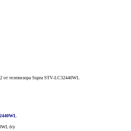
2 от телевизора Supra STV-LC32440WL
32440WL
0WL б/у