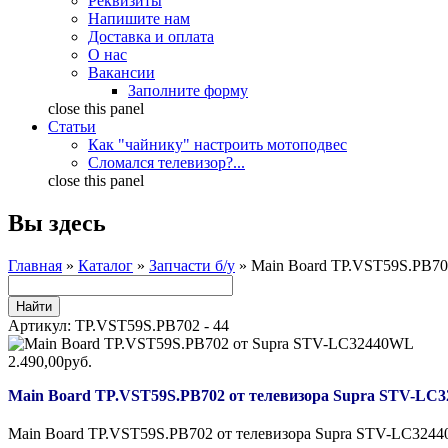
Реквизиты
Напишите нам
Доставка и оплата
О нас
Вакансии
Заполните форму
close this panel
Статьи
Как "чайнику" настроить мотоподвес
Сломался телевизор?...
close this panel
Вы здесь
Главная
»
Каталог
»
Запчасти б/у
» Main Board TP.VST59S.PB70
Артикул:
TP.VST59S.PB702 - 44
2.490,00руб.
Main Board TP.VST59S.PB702 от телевизора Supra STV-LC
Main Board TP.VST59S.PB702 от телевизора Supra STV-LC3244