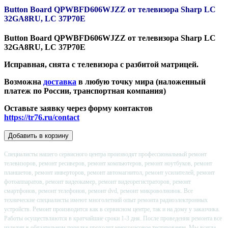
Button Board QPWBFD606WJZZ от телевизора Sharp LC
32GA8RU, LC 37P70E
Button Board QPWBFD606WJZZ от телевизора Sharp LC
32GA8RU, LC 37P70E
Исправная, снята с телевизора с разбитой матрицей.
Возможна
доставка
в любую точку мира (наложенный
платеж по России, транспортная компания)
Оставьте заявку через форму контактов
https://tr76.ru/contact
Специалисты нашего сервисного центра производят профессиональный ремонт
телевизоров, ремонт ресиверов, ремонт компьютеров, ремонт ноутбуков, ремонт
планшетов, ремонт инверторов, ремонт автомагнитол, ремонт усилителей, ремонт
фотоаппаратов, ремонт видеокамер, ремонт видеорегистраторов, ремонт
смартфонов, ремонт телефонов, ремонт dvd, ремонт микроволновок. Все
технические специалисты имеют многолетний опыт ремонта радиоэлектронных
устройств. Ремонт производится как в сервисном центре, так и на дому у заказчика.
Работы осуществляются в кратчайшие сроки 1-3 дня. После проведения ремонта все
изделия в обязательном порядке проходят многочасовое тестирование. Мы всегда