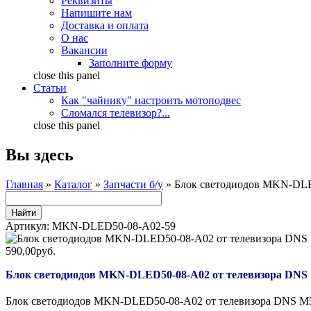
Реквизиты
Напишите нам
Доставка и оплата
О нас
Вакансии
Заполните форму
close this panel
Статьи
Как "чайнику" настроить мотоподвес
Сломался телевизор?...
close this panel
Вы здесь
Главная
»
Каталог
»
Запчасти б/у
» Блок светодиодов MKN-DLE
Артикул:
MKN-DLED50-08-A02-59
590,00руб.
Блок светодиодов MKN-DLED50-08-A02 от телевизора DNS
Блок светодиодов MKN-DLED50-08-A02 от телевизора DNS 