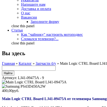
Реквизиты
Напишите нам
Доставка и оплата
О нас
Вакансии
Заполните форму
close this panel
Статьи
Как "чайнику" настроить мотоподвес
Сломался телевизор?...
close this panel
Вы здесь
Главная
»
Каталог
»
Запчасти б/у
» Main Logic CTRL Board LJ4
Артикул:
LJ41-09475A - 9
400,00руб.
Main Logic CTRL Board LJ41-09475A от телевизора Samsu