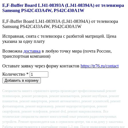
E,F-Buffer Board LJ41-08393A (LJ41-08394A) от телевизора
Samsung PS42C433A4W, PS42C430A1W
E,F-Buffer Board LJ41-08393A (LJ41-08394A) от телевизора
Samsung PS42C433A4W, PS42C430A1W
Исправная, снята с телевизора с разбитой матрицей. Цена
указана за одну плату
Возможна
доставка
в любую точку мира (почта России,
транспортная компания)
Оставьте заявку через форму контактов
https://tr76.ru/contact
Количество
*
Специалисты нашего сервисного центра производят профессиональный ремонт
телевизоров, ремонт ресиверов, ремонт компьютеров, ремонт ноутбуков, ремонт
планшетов, ремонт инверторов, ремонт автомагнитол, ремонт усилителей, ремонт
фотоаппаратов, ремонт видеокамер, ремонт видеорегистраторов, ремонт
смартфонов, ремонт телефонов, ремонт dvd, ремонт микроволновок. Все
технические специалисты имеют многолетний опыт ремонта радиоэлектронных
устройств. Ремонт производится как в сервисном центре, так и на дому у заказчика.
Работы осуществляются в кратчайшие сроки 1-3 дня. После проведения ремонта все