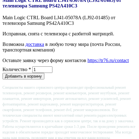
Main Logic CTRL Board LJ41-05078A (LJ92-01485) от
телевизора Samsung PS42A410C3
Main Logic CTRL Board LJ41-05078A (LJ92-01485) от
телевизора Samsung PS42A410C3
Исправная, снята с телевизора с разбитой матрицей.
Возможна
доставка
в любую точку мира (почта России,
транспортная компания)
Оставьте заявку через форму контактов
https://tr76.ru/contact
Количество
*
Специалисты нашего сервисного центра производят профессиональный ремонт
телевизоров, ремонт ресиверов, ремонт компьютеров, ремонт ноутбуков, ремонт
планшетов, ремонт инверторов, ремонт автомагнитол, ремонт усилителей, ремонт
фотоаппаратов, ремонт видеокамер, ремонт видеорегистраторов, ремонт
смартфонов, ремонт телефонов, ремонт dvd, ремонт микроволновок. Все
технические специалисты имеют многолетний опыт ремонта радиоэлектронных
устройств. Ремонт производится как в сервисном центре, так и на дому у заказчика.
Работы осуществляются в кратчайшие сроки 1-3 дня. После проведения ремонта все
изделия в обязательном порядке проходят многочасовое тестирование. Мы всегда
рады вам помочь, позвоните нам и мы ответим на все ваши вопросы.