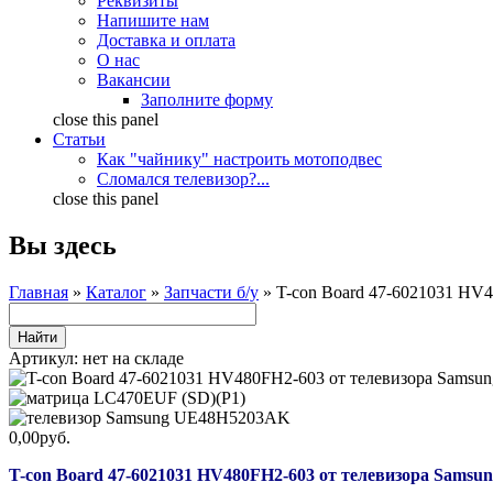
Реквизиты
Напишите нам
Доставка и оплата
О нас
Вакансии
Заполните форму
close this panel
Статьи
Как "чайнику" настроить мотоподвес
Сломался телевизор?...
close this panel
Вы здесь
Главная
»
Каталог
»
Запчасти б/у
» T-con Board 47-6021031 HV
Артикул:
нет на складе
0,00руб.
T-con Board 47-6021031 HV480FH2-603 от телевизора Sams