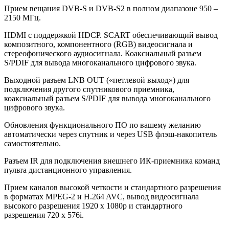
Прием вещания DVB-S и DVB-S2 в полном диапазоне 950 –
2150 МГц.
HDMI с поддержкой HDCP. SCART обеспечивающий вывод
композитного, компонентного (RGB) видеосигнала и
стереофонического аудиосигнала. Коаксиальный разъем
S/PDIF для вывода многоканального цифрового звука.
Выходной разъем LNB OUT («петлевой выход») для
подключения другого спутникового приемника,
коаксиальный разъем S/PDIF для вывода многоканального
цифрового звука.
Обновления функционального ПО по вашему желанию
автоматически через спутник и через USB флэш-накопитель
самостоятельно.
Разъем IR для подключения внешнего ИК-приемника команд
пульта дистанционного управления.
Прием каналов высокой четкости и стандартного разрешения
в форматах MPEG-2 и H.264 AVC, вывод видеосигнала
высокого разрешения 1920 х 1080р и стандартного
разрешения 720 х 576i.