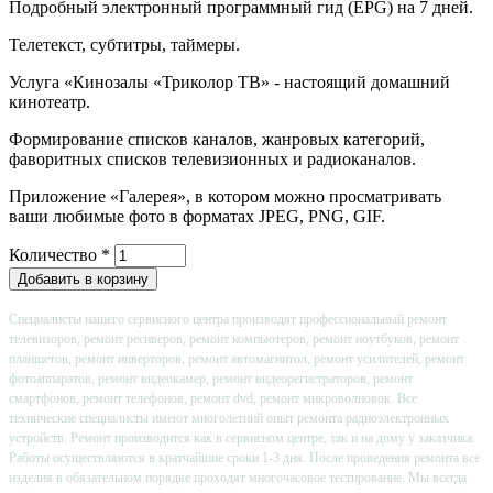
Подробный электронный программный гид (EPG) на 7 дней.
Телетекст, субтитры, таймеры.
Услуга «Кинозалы «Триколор ТВ» - настоящий домашний
кинотеатр.
Формирование списков каналов, жанровых категорий,
фаворитных списков телевизионных и радиоканалов.
Приложение «Галерея», в котором можно просматривать
ваши любимые фото в форматах JPEG, PNG, GIF.
Количество
*
Специалисты нашего сервисного центра производят профессиональный ремонт
телевизоров, ремонт ресиверов, ремонт компьютеров, ремонт ноутбуков, ремонт
планшетов, ремонт инверторов, ремонт автомагнитол, ремонт усилителей, ремонт
фотоаппаратов, ремонт видеокамер, ремонт видеорегистраторов, ремонт
смартфонов, ремонт телефонов, ремонт dvd, ремонт микроволновок. Все
технические специалисты имеют многолетний опыт ремонта радиоэлектронных
устройств. Ремонт производится как в сервисном центре, так и на дому у заказчика.
Работы осуществляются в кратчайшие сроки 1-3 дня. После проведения ремонта все
изделия в обязательном порядке проходят многочасовое тестирование. Мы всегда