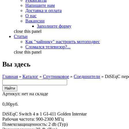
Реквизиты
Напишите нам
Доставка и оплата
О нас
Вакансии
Заполните форму
close this panel
Статьи
Как "чайнику" настроить мотоподвес
Сломался телевизор?...
close this panel
Вы здесь
Главная
»
Каталог
»
Спутниковое
»
Соединители
» DiSEqC пер
Артикул:
нет на складе
0,00руб.
DiSEqC Switch 4 в 1 GI-411 Golden Interstar
Рабочая частота: 900-2300 МГц
Помехозащищенность: 2 db (Typ)