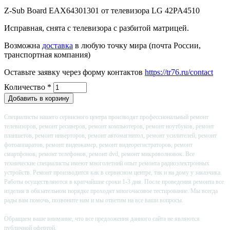
Z-Sub Board EAX64301301 от телевизора LG 42PA4510
Исправная, снята с телевизора с разбитой матрицей.
Возможна
доставка
в любую точку мира (почта России,
транспортная компания)
Оставьте заявку через форму контактов
https://tr76.ru/contact
Количество
*
Специалисты нашего сервисного центра производят профессиональный ремонт
телевизоров, ремонт ресиверов, ремонт компьютеров, ремонт ноутбуков, ремонт
планшетов, ремонт инверторов, ремонт автомагнитол, ремонт усилителей, ремонт
фотоаппаратов, ремонт видеокамер, ремонт видеорегистраторов, ремонт
смартфонов, ремонт телефонов, ремонт dvd, ремонт микроволновок. Все
технические специалисты имеют многолетний опыт ремонта радиоэлектронных
устройств. Ремонт производится как в сервисном центре, так и на дому у заказчика.
Работы осуществляются в кратчайшие сроки 1-3 дня. После проведения ремонта все
изделия в обязательном порядке проходят многочасовое тестирование. Мы всегда
рады вам помочь, позвоните нам и мы ответим на все ваши вопросы.
Обращаем ваше внимание, что все предложения данного сайта не являются
публичной офертой.