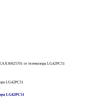
 EAX36925701 от телевизора LG42PC51
зора LG42PC51