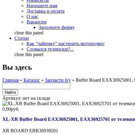
Реквизиты
Напишите нам
Доставка и оплата
О нас
Вакансии
Заполните форму
close this panel
Статьи
Как "чайнику" настроить мотоподвес
Сломался телевизор?...
close this panel
Вы здесь
Главная
»
Каталог
»
Запчасти б/у
» Buffer Board EAX36925001,
Артикул:
нет на складе
0,00руб.
XL-XR Buffer Board EAX36925001, EAX36925701 от телеви
XR BOARD EBR36939201