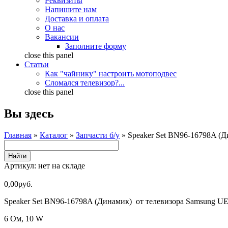
Реквизиты
Напишите нам
Доставка и оплата
О нас
Вакансии
Заполните форму
close this panel
Статьи
Как "чайнику" настроить мотоподвес
Сломался телевизор?...
close this panel
Вы здесь
Главная
»
Каталог
»
Запчасти б/у
» Speaker Set BN96-16798A (
Артикул:
нет на складе
0,00руб.
Speaker Set BN96-16798A (Динамик) от телевизора Samsung
6 Ом, 10 W