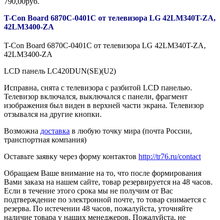
790,00руб.
T-Con Board 6870C-0401C от телевизора LG 42LM340T-ZA,
42LM3400-ZA
T-Con Board 6870C-0401C от телевизора LG 42LM340T-ZA,
42LM3400-ZA
LCD панель LC420DUN(SE)(U2)
Исправна, снята с телевизора с разбитой LCD панелью.
Телевизор включался, выключался с панели, фрагмент
изображения был виден в верхней части экрана. Телевизор
отзывался на другие кнопки.
Возможна
доставка
в любую точку мира (почта России,
транспортная компания)
Оставьте заявку через форму контактов
http://tr76.ru/contact
Обращаем Ваше внимание на то, что после формирования
Вами заказа на нашем сайте, товар резервируется на 48 часов.
Если в течение этого срока мы не получим от Вас
подтверждение по электронной почте, то товар снимается с
резерва. По истечении 48 часов, пожалуйста, уточняйте
наличие товара у наших менеджеров. Пожалуйста, не