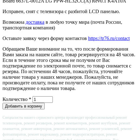
Board 6637L-0012A LG PPW-HL32CC(A) Rev0.1 K4A10A
Исправен, снят с телевизора с разбитой LCD панелью.
Возможна
доставка
в любую точку мира (почта России,
транспортная компания)
Оставьте заявку через форму контактов
https://tr76.ru/contact
Обращаем Ваше внимание на то, что после формирования
Вами заказа на нашем сайте, товар резервируется на 48 часов.
Если в течение этого срока мы не получим от Вас
подтверждение по электронной почте, то товар снимается с
резерва. По истечении 48 часов, пожалуйста, уточняйте
наличие товара у наших менеджеров. Пожалуйста, не
производите оплату, пока не получите от наших сотрудников
подтверждение о наличии товара.
Количество
*
Специалисты нашего сервисного центра производят профессиональный ремонт
телевизоров, ремонт ресиверов, ремонт компьютеров, ремонт ноутбуков, ремонт
планшетов, ремонт инверторов, ремонт автомагнитол, ремонт усилителей, ремонт
фотоаппаратов, ремонт видеокамер, ремонт видеорегистраторов, ремонт