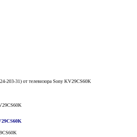
-724-203-31) от телевизора Sony KV29CS60K
 KV29CS60K
V29CS60K