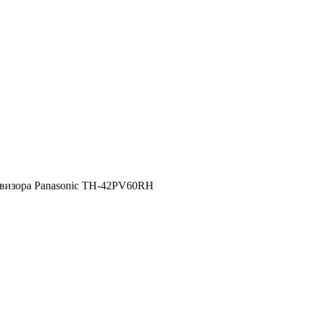
евизора Panasonic TH-42PV60RH