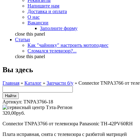
Реквизиты
Напишите нам
Доставка и оплата
О нас
Вакансии
Заполните форму
close this panel
Статьи
Как "чайнику" настроить мотоподвес
Сломался телевизор?...
close this panel
Вы здесь
Главная
»
Каталог
»
Запчасти б/у
» Connector TNPA3766 от тел
Артикул:
TNPA3766-18
320,00руб.
Connector TNPA3766 от телевизора Panasonic TH-42PV60RH
Плата исправная, снята с телевизора с разбитой матрицей