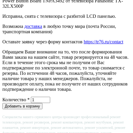
Power Button Board TNPA3492 от телевизора Panasonic TX-
32LX500P
Исправна, снята с телевизора с разбитой LCD панелью.
Возможна
доставка
в любую точку мира (почта России,
транспортная компания)
Оставьте заявку через форму контактов
https://tr76.ru/contact
Обращаем Ваше внимание на то, что после формирования
Вами заказа на нашем сайте, товар резервируется на 48 часов.
Если в течение этого срока мы не получим от Вас
подтверждение по электронной почте, то товар снимается с
резерва. По истечении 48 часов, пожалуйста, уточняйте
наличие товара у наших менеджеров. Пожалуйста, не
производите оплату, пока не получите от наших сотрудников
подтверждение о наличии товара.
Количество
*
Специалисты нашего сервисного центра производят профессиональный ремонт
телевизоров, ремонт ресиверов, ремонт компьютеров, ремонт ноутбуков, ремонт
планшетов, ремонт инверторов, ремонт автомагнитол, ремонт усилителей, ремонт