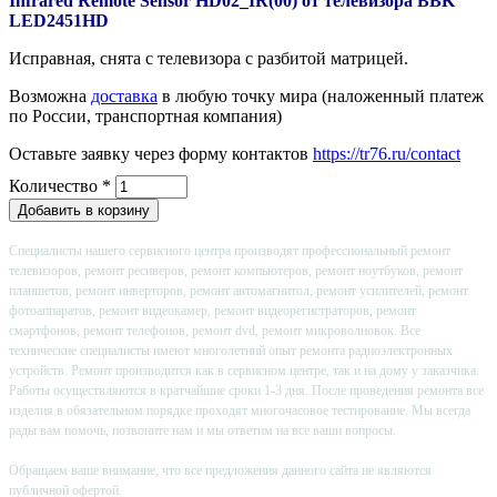
Infrared Remote Sensor HD02_IR(00) от телевизора BBK
LED2451HD
Исправная, снята с телевизора с разбитой матрицей.
Возможна
доставка
в любую точку мира (наложенный платеж
по России, транспортная компания)
Оставьте заявку через форму контактов
https://tr76.ru/contact
Количество
*
Специалисты нашего сервисного центра производят профессиональный ремонт
телевизоров, ремонт ресиверов, ремонт компьютеров, ремонт ноутбуков, ремонт
планшетов, ремонт инверторов, ремонт автомагнитол, ремонт усилителей, ремонт
фотоаппаратов, ремонт видеокамер, ремонт видеорегистраторов, ремонт
смартфонов, ремонт телефонов, ремонт dvd, ремонт микроволновок. Все
технические специалисты имеют многолетний опыт ремонта радиоэлектронных
устройств. Ремонт производится как в сервисном центре, так и на дому у заказчика.
Работы осуществляются в кратчайшие сроки 1-3 дня. После проведения ремонта все
изделия в обязательном порядке проходят многочасовое тестирование. Мы всегда
рады вам помочь, позвоните нам и мы ответим на все ваши вопросы.
Обращаем ваше внимание, что все предложения данного сайта не являются
публичной офертой.