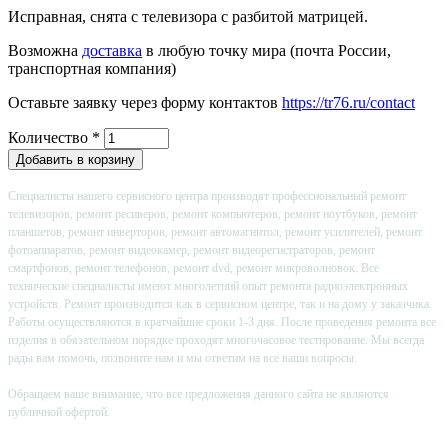
Исправная, снята с телевизора с разбитой матрицей.
Возможна
доставка
в любую точку мира (почта России,
транспортная компания)
Оставьте заявку через форму контактов
https://tr76.ru/contact
Количество
*
Специалисты нашего сервисного центра производят профессиональный ремонт
телевизоров, ремонт ресиверов, ремонт компьютеров, ремонт ноутбуков, ремонт
планшетов, ремонт инверторов, ремонт автомагнитол, ремонт усилителей, ремонт
фотоаппаратов, ремонт видеокамер, ремонт видеорегистраторов, ремонт
смартфонов, ремонт телефонов, ремонт dvd, ремонт микроволновок. Все
технические специалисты имеют многолетний опыт ремонта радиоэлектронных
устройств. Ремонт производится как в сервисном центре, так и на дому у заказчика.
Работы осуществляются в кратчайшие сроки 1-3 дня. После проведения ремонта все
изделия в обязательном порядке проходят многочасовое тестирование. Мы всегда
рады вам помочь, позвоните нам и мы ответим на все ваши вопросы.
Обращаем ваше внимание, что все предложения данного сайта не являются
публичной офертой.