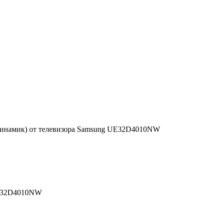
Динамик) от телевизора Samsung UE32D4010NW
UE32D4010NW