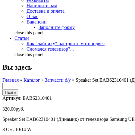
Реквизиты
Напишите нам
Доставка и оплата
О нас
Вакансии
Заполните форму
close this panel
Статьи
Как "чайнику" настроить мотоподвес
Сломался телевизор?...
close this panel
Вы здесь
Главная
»
Каталог
»
Запчасти б/у
» Speaker Set EAB62310401 (
Артикул:
EAB62310401
320,00руб.
Speaker Set EAB62310401 (Динамик) от телевизора Samsung 
8 Ом, 10/14 W