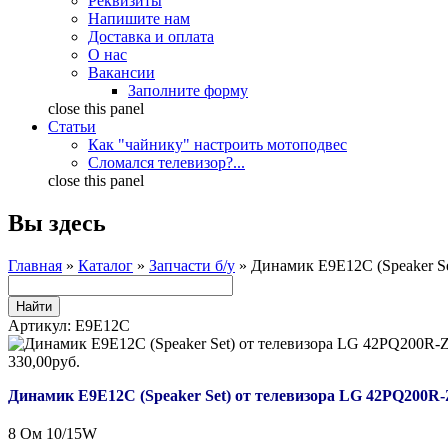
Реквизиты
Напишите нам
Доставка и оплата
О нас
Вакансии
Заполните форму
close this panel
Статьи
Как "чайнику" настроить мотоподвес
Сломался телевизор?...
close this panel
Вы здесь
Главная
»
Каталог
»
Запчасти б/у
» Динамик E9E12C (Speaker S
Артикул:
E9E12C
330,00руб.
Динамик E9E12C (Speaker Set) от телевизора LG 42PQ200R
8 Ом 10/15W