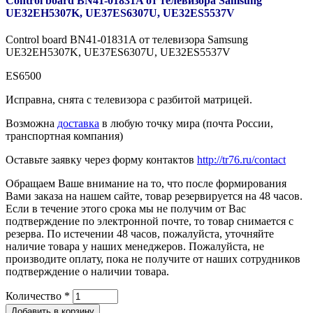
Control board BN41-01831A от телевизора Samsung
UE32EH5307K, UE37ES6307U, UE32ES5537V
Control board BN41-01831A от телевизора Samsung
UE32EH5307K, UE37ES6307U, UE32ES5537V
ES6500
Исправна, снята с телевизора с разбитой матрицей.
Возможна
доставка
в любую точку мира (почта России,
транспортная компания)
Оставьте заявку через форму контактов
http://tr76.ru/contact
Обращаем Ваше внимание на то, что после формирования
Вами заказа на нашем сайте, товар резервируется на 48 часов.
Если в течение этого срока мы не получим от Вас
подтверждение по электронной почте, то товар снимается с
резерва. По истечении 48 часов, пожалуйста, уточняйте
наличие товара у наших менеджеров. Пожалуйста, не
производите оплату, пока не получите от наших сотрудников
подтверждение о наличии товара.
Количество
*