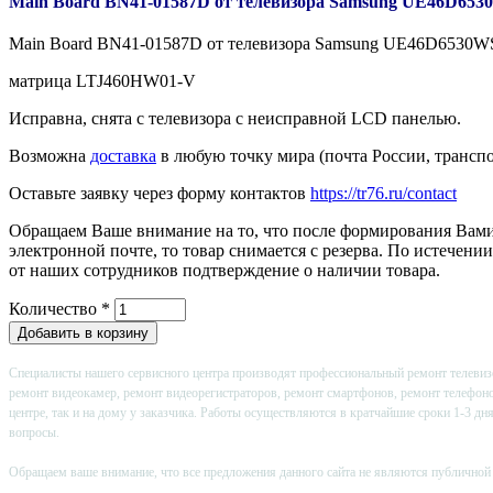
Main Board BN41-01587D от телевизора Samsung UE46D65
Main Board BN41-01587D от телевизора Samsung UE46D6530
матрица LTJ460HW01-V
Исправна, снята с телевизора с неисправной LCD панелью.
Возможна
доставка
в любую точку мира (почта России, трансп
Оставьте заявку через форму контактов
https://tr76.ru/contact
Обращаем Ваше внимание на то, что после формирования Вами з
электронной почте, то товар снимается с резерва. По истечени
от наших сотрудников подтверждение о наличии товара.
Количество
*
Специалисты нашего сервисного центра производят профессиональный ремонт телевизо
ремонт видеокамер, ремонт видеорегистраторов, ремонт смартфонов, ремонт телефон
центре, так и на дому у заказчика. Работы осуществляются в кратчайшие сроки 1-3 д
вопросы.
Обращаем ваше внимание, что все предложения данного сайта не являются публичной