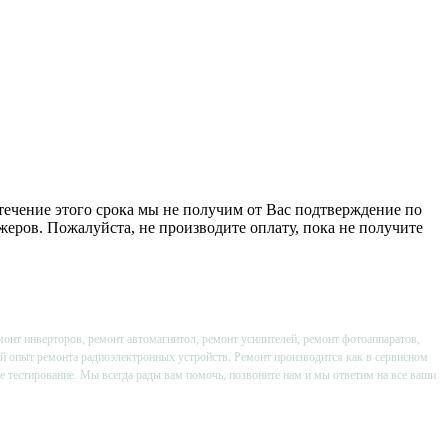
 течение этого срока мы не получим от Вас подтверждение по
джеров. Пожалуйста, не производите оплату, пока не получите
онт инверторов, ремонт автомагнитол, ремонт усилителей, ремонт фотоаппаратов,
й опыт ремонта радиоэлектронных устройств. Ремонт производится как в сервисном
ое тестирование. Мы всегда рады вам помочь, позвоните нам и мы ответим на все ваши