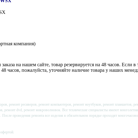
30WSX
WSX
ортная компания)
аказа на нашем сайте, товар резервируется на 48 часов. Если в
и 48 часов, пожалуйста, уточняйте наличие товара у наших мене
ров, ремонт ресиверов, ремонт компьютеров, ремонт ноутбуков, ремонт планшетов, рем
ов, ремонт dvd, ремонт микроволновок. Все технические специалисты имеют многолетни
ня. После проведения ремонта все изделия в обязательном порядке проходят многочасов
 офертой.