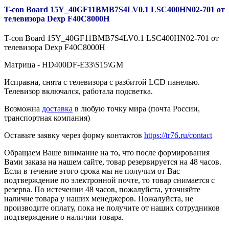
T-con Board 15Y_40GF11BMB7S4LV0.1 LSC400HN02-701 от
телевизора Dexp F40C8000H
T-con Board 15Y_40GF11BMB7S4LV0.1 LSC400HN02-701 от
телевизора Dexp F40C8000H
Матрица - HD400DF-E33\S15\GM
Исправна, снята с телевизора с разбитой LCD панелью.
Телевизор включался, работала подсветка.
Возможна
доставка
в любую точку мира (почта России,
транспортная компания)
Оставьте заявку через форму контактов
https://tr76.ru/contact
Обращаем Ваше внимание на то, что после формирования
Вами заказа на нашем сайте, товар резервируется на 48 часов.
Если в течение этого срока мы не получим от Вас
подтверждение по электронной почте, то товар снимается с
резерва. По истечении 48 часов, пожалуйста, уточняйте
наличие товара у наших менеджеров. Пожалуйста, не
производите оплату, пока не получите от наших сотрудников
подтверждение о наличии товара.